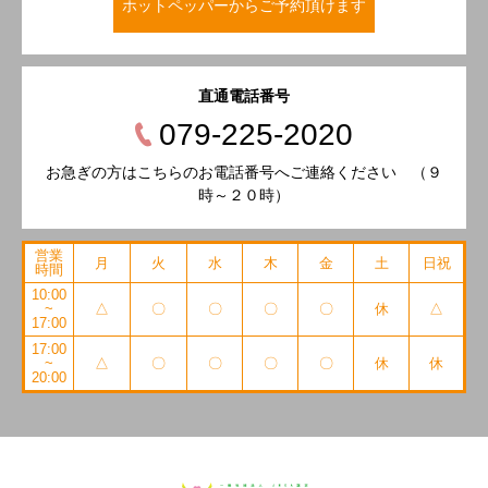
ホットペッパーからご予約頂けます
直通電話番号
079-225-2020
お急ぎの方はこちらのお電話番号へご連絡ください （９
時～２０時）
営業
月
火
水
木
金
土
日祝
時間
10:00
~
△
〇
〇
〇
〇
休
△
17:00
17:00
~
△
〇
〇
〇
〇
休
休
20:00