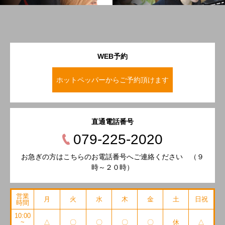
WEB予約
ホットペッパーからご予約頂けます
直通電話番号
079-225-2020
お急ぎの方はこちらのお電話番号へご連絡ください （９
時～２０時）
営業
月
火
水
木
金
土
日祝
時間
10:00
~
△
〇
〇
〇
〇
休
△