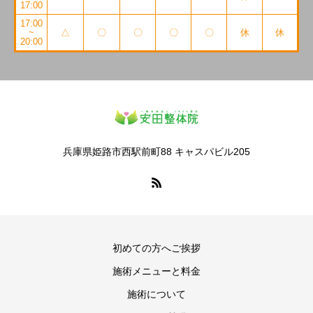
17:00
17:00
~
△
〇
〇
〇
〇
休
休
20:00
兵庫県姫路市西駅前町88 キャスパビル205
初めての方へご挨拶
施術メニューと料金
施術について