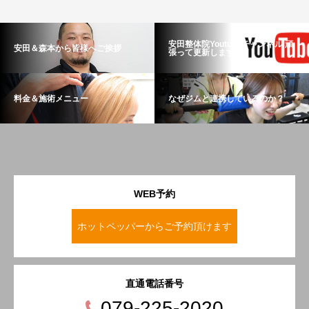
安田整体院Youtubeチャンネル 頑
安田＆森本から皆様へご挨拶
張って更新します！
料金＆施術メニュー
なぜジムと連携しているのか？
WEB予約
ホットペッパーからご予約頂けます
直通電話番号
079-225-2020