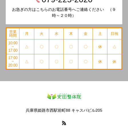
お急ぎの方はこちらのお電話番号へご連絡ください （９
時～２０時）
営業
月
火
水
木
金
土
日祝
時間
10:00
~
△
〇
〇
〇
〇
休
△
17:00
17:00
~
△
〇
〇
〇
〇
休
休
20:00
兵庫県姫路市西駅前町88 キャスパビル205